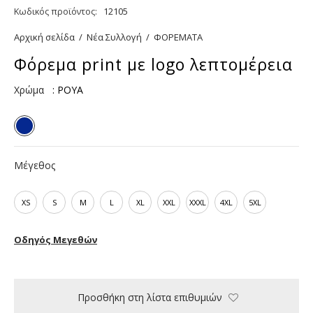
Κωδικός προϊόντος:
12105
Αρχική σελίδα
/
Νέα Συλλογή
/
ΦΟΡΕΜΑΤΑ
Φόρεμα print με logo λεπτομέρεια
Χρώμα
: ΡΟΥΑ
Μέγεθος
XS
S
M
L
XL
XXL
XXXL
4XL
5XL
Οδηγός Μεγεθών
Προσθήκη στη λίστα επιθυμιών