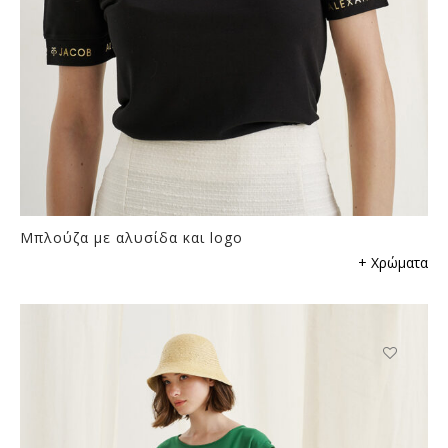
προϊόντος
Μπλούζα με αλυσίδα και logo
Αυτό
+ Χρώματα
το
προϊόν
έχει
πολλαπλές
παραλλαγές.
Αυτό
Οι
το
επιλογές
προϊόν
μπορούν