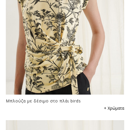
να
επιλεγούν
στη
σελίδα
του
προϊόντος
Μπλούζα με δέσιμο στο πλάι birds
Αυτό
+ Χρώματα
το
προϊόν
έχει