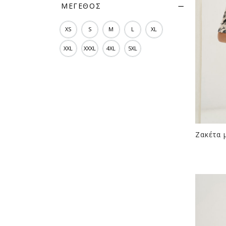
ΜΈΓΕΘΟΣ
XS
S
M
L
XL
XXL
XXXL
4XL
5XL
Ζακέτα μ