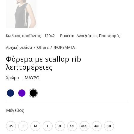
Κωδικός προϊόντος:
12042
Ετικέτα:
Ανοιξιάτικες Προσφορές
Αρχική σελίδα
/
Offers
/
ΦΟΡΕΜΑΤΑ
Φόρεμα με scallop rib
λεπτομέρειες
Χρώμα
: ΜΑΥΡΟ
Μέγεθος
XS
S
M
L
XL
XXL
XXXL
4XL
5XL