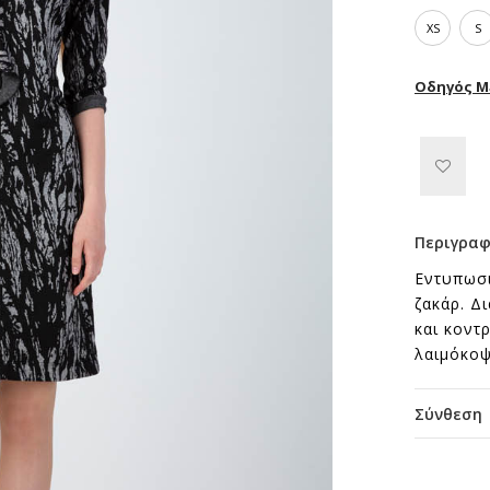
XS
S
Οδηγός Μ
Περιγρα
Εντυπωσι
ζακάρ. Δ
και κοντ
λαιμόκοψ
Σύνθεση