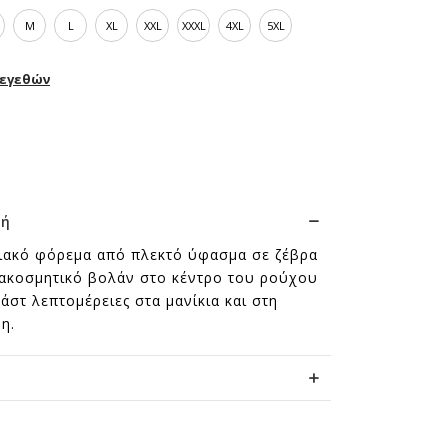
M
L
XL
XXL
XXXL
4XL
5XL
εγεθών
φή
ακό φόρεμα από πλεκτό ύφασμα σε ζέβρα
ιακοσμητικό βολάν στο κέντρο του ρούχου
ράστ λεπτομέρειες στα μανίκια και στη
η.