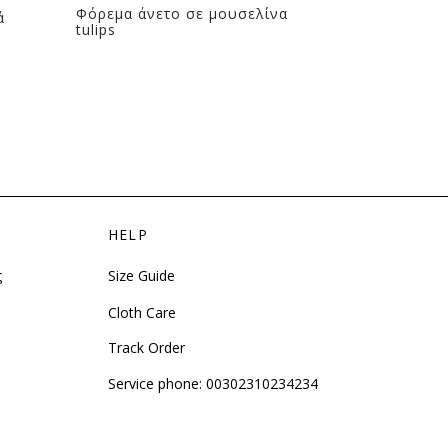
Φόρεμα άνετο σε μουσελίνα
ά
Φόρεμα με 
tulips
HELP
ς
Size Guide
Cloth Care
Track Order
Service phone:
00302310234234