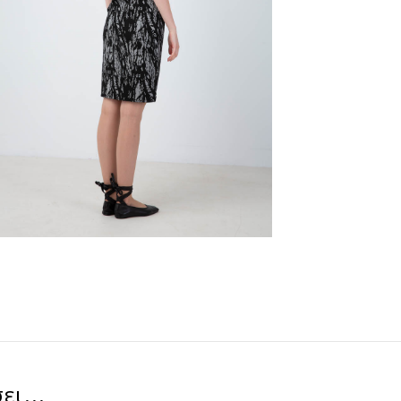
ει...